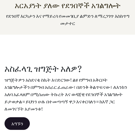
አርአያነት ያለው የደንበኞች አገልግሎት
የደንበኛ እርካታን እና የማይረሳ የመመገቢያ ልምድን ለማረጋገጥ እስከጥግ
መታተር
አስፈላጊ ዝግጅት አለዎ?
ዝግጅትዎን አስደናቂ ስኬት እናድርገው! ልዩ የምግብ አቅርቦት
አገልግሎታችን በምግብ አሰራር ፈጠራው፣ በድንቅ ቅልጥፍናው፣ ለእንከን
አለባ አፈጻጸም በሚሰጠው ትኩረት እና ወዳጃዊ የደንበኞች አገልግሎት
ይታወቃል። ይህንን ሁሉ በተመጣጣኝ ዋጋ እናቀርባለን። ከእኛ ጋር
ለመገናኘት አያመንቱ!
አግኙን