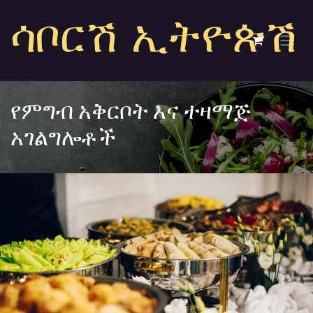
Skip to Content
ሳቦርሽ ኢትዮጵሽ
የምግብ አቅርቦት እና ተዛማጅ
አገልግሎቶች