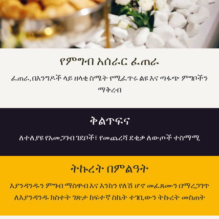
የምግብ አሰራር ፈጠራ
ፈጠራ, በእንግዶች ላይ ዘላቂ ስሜት የሚፈጥሩ ልዩ እና ጣፋጭ ምግቦችን
ማቅረብ
ቅልጥፍና
ለተለያዩ የአመጋገብ ገደቦች፣ የመጨረሻ ደቂቃ ለውጦች ተስማሚ
ትኩረት በምልዓት
እያንዳንዱን ምግብ ማስዋብ እና እንከን የለሽ ሆኖ መፈጸሙን በማረጋገጥ
ለእያንዳንዱ ክስተት ገጽታ ከፍተኛ ስኬት ተገቢውን ትኩረት መስጠት